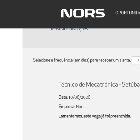
Pesquisar por palavra-chave
OPORTUNID
Mostrar mais opções
Selecione a frequência (em dias) para receber um alerta:
Técnico de Mecatrónica - Setúba
Data:
10/06/2026
Empresa:
Nors
Lamentamos, esta vaga já foi preenchida.