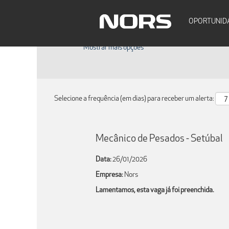
Pesquisar por palavra-chave
OPORTUNID
Mostrar mais opções
Selecione a frequência (em dias) para receber um alerta:
Mecânico de Pesados - Setúbal
Data:
26/01/2026
Empresa:
Nors
Lamentamos, esta vaga já foi preenchida.