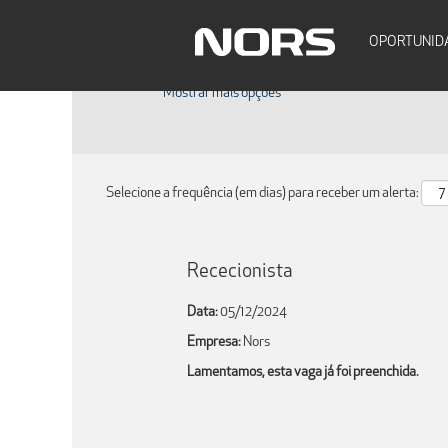
Pesquisar por palavra-chave
OPORTUNID
Mostrar mais opções
Selecione a frequência (em dias) para receber um alerta:
Rececionista
Data:
05/12/2024
Empresa:
Nors
Lamentamos, esta vaga já foi preenchida.