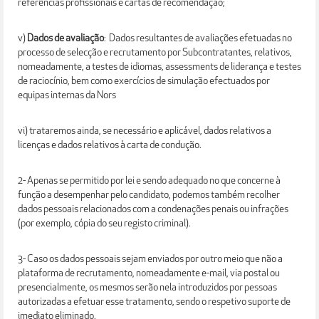
referências profissionais e cartas de recomendação;
v)
Dados de avaliação
: Dados resultantes de avaliações efetuadas no
processo de selecção e recrutamento por Subcontratantes, relativos,
nomeadamente, a testes de idiomas, assessments de liderança e testes
de raciocínio, bem como exercícios de simulação efectuados por
equipas internas da Nors
vi) trataremos ainda, se necessário e aplicável, dados relativos a
licenças e dados relativos à carta de condução.
2- Apenas se permitido por lei e sendo adequado no que concerne à
função a desempenhar pelo candidato, podemos também recolher
dados pessoais relacionados com a condenações penais ou infrações
(por exemplo, cópia do seu registo criminal).
3- Caso os dados pessoais sejam enviados por outro meio que não a
plataforma de recrutamento, nomeadamente e-mail, via postal ou
presencialmente, os mesmos serão nela introduzidos por pessoas
autorizadas a efetuar esse tratamento, sendo o respetivo suporte de
imediato eliminado.