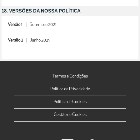
18. VERSÕES DA NOSSA POLÍTICA
Versão 1
| Setembro 2021
Versão 2
| Junho 2025
Termos e Condições
Política de Privacidade
Política de Cookies
Gestão de Cookies
A
A
A